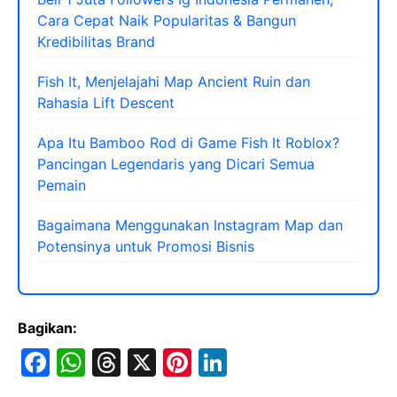
Cara Cepat Naik Popularitas & Bangun
Kredibilitas Brand
Fish It, Menjelajahi Map Ancient Ruin dan
Rahasia Lift Descent
Apa Itu Bamboo Rod di Game Fish It Roblox?
Pancingan Legendaris yang Dicari Semua
Pemain
Bagaimana Menggunakan Instagram Map dan
Potensinya untuk Promosi Bisnis
Bagikan:
F
W
T
X
Pi
Li
a
h
hr
nt
n