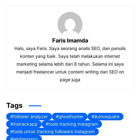
c
at
e
er
k
e
s
a
e
e
b
A
d
st
dI
o
p
s
n
Faris Imamda
o
p
Halo, saya Faris. Saya seorang analis SEO, dan penulis
k
konten yang baik. Saya telah melakukan internet
marketing selama lebih dari 8 tahun. Selama ini saya
menjadi freelancer untuk content writing dan SEO on
page juga
Tags
follower analyzer
ghosthunter
ikonosquare
instrackapp
tools tracking instagram
tools untuk tracking followers instagram
winberrypro