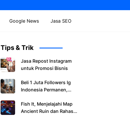
Google News
Jasa SEO
Tips & Trik
Jasa Repost Instagram
untuk Promosi Bisnis
Beli 1 Juta Followers Ig
Indonesia Permanen,
Cara Cepat Naik
Fish It, Menjelajahi Map
Popularitas & Bangun
Ancient Ruin dan Rahasia
Kredibilitas Brand
Lift Descent